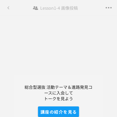
Lesson1-4 画像投稿
総合型選抜 活動テーマ＆進路発見コ...
登録/ログイン
トーク
コンテンツ
講座の紹介
DM
総合型選抜 活動テーマ＆進路発見コ
ースに入会して

トークを見よう
講座の紹介を見る