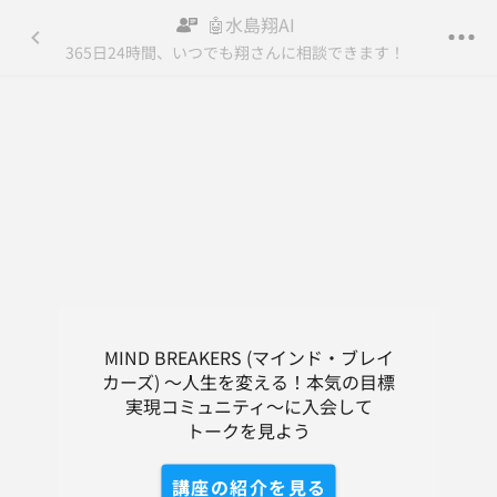
🤖水島翔AI
MIND BREAKERS (マイ...
365日24時間、いつでも翔さんに相談できます！
登録/ログイン
トーク
コンテンツ
講座の紹介
DM
MIND BREAKERS (マインド・ブレイ
カーズ) ～人生を変える！本気の目標
実現コミュニティ～に入会して

トークを見よう
講座の紹介を見る