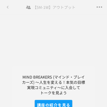
【5M-1W】アウトプット
MIND BREAKERS (マイ...
登録/ログイン
トーク
コンテンツ
講座の紹介
DM
MIND BREAKERS (マインド・ブレイ
カーズ) ～人生を変える！本気の目標
実現コミュニティ～に入会して

トークを見よう
講座の紹介を見る