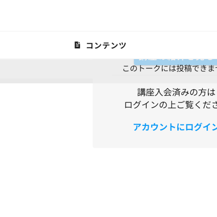
KEITARO GAS LABに入
トークを見よう
コンテンツ
講座の紹介を見る
このトークには投稿できま
共有
最新のAIニュースや気になる情報を共有する場所です。みん
講座入会済みの方は
ログインの上ご覧くだ
アカウントにログイ