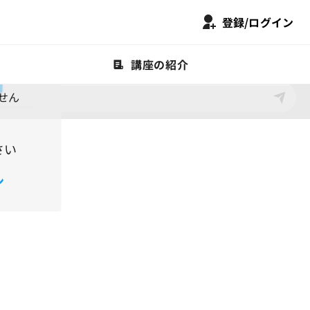
登録/ログイン
会して

講座の紹介
せん
なで情報をキャッチアップしていきましょう。
さい
ン