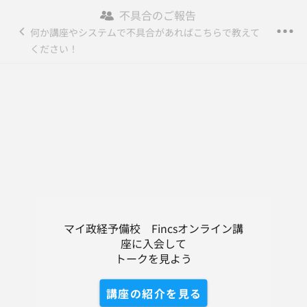
不具合のご報告
マイ政経予備校 Fincsオンライ...
何か講座やシステムで不具合があればこちらで教えて
登録/ログイン
ください！
トーク
コンテンツ
講座の紹介
DM
マイ政経予備校より
マイ政経予備校　Fincsオンライン講
動画のお知らせ
座に入会して

トークを見よう
リリース・アップデート情報
講座の紹介を見る