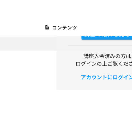
PADDLE SENSEに入会し
トークを見よう
コンテンツ
講座の紹介を見る
講座入会済みの方は
ログインの上ご覧くだ
アカウントにログイ