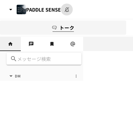
PADDLE SENSE
トーク
DM