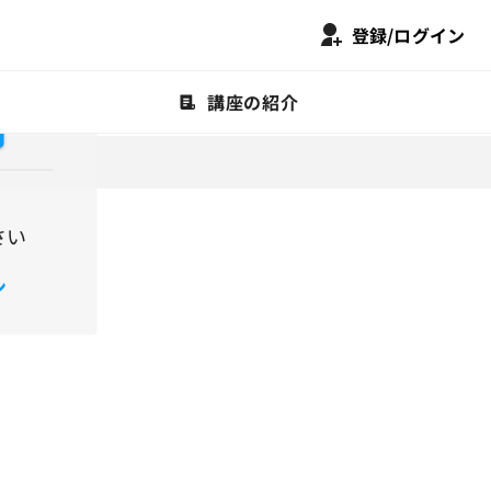
登録/ログイン
て

講座の紹介
さい
ン