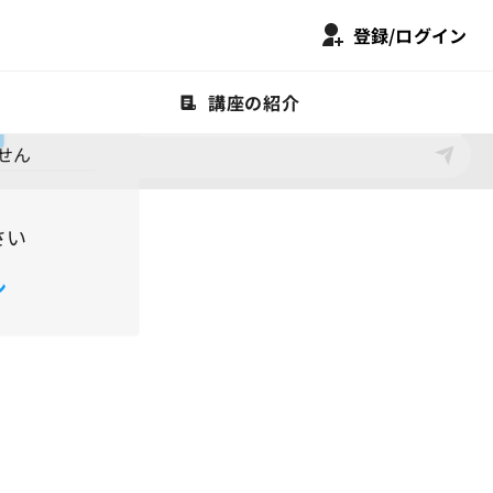
登録/ログイン
に入会して

講座の紹介
せん
さい
ン