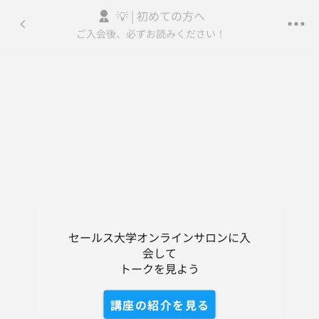
💡 | 初めての方へ
セールス大学オンラインサロン
ご入会後、必ずお読みください！
登録/ログイン
トーク
コンテンツ
講座の紹介
DM
セールス大学オンラインサロンに入
会して

トークを見よう
講座の紹介を見る